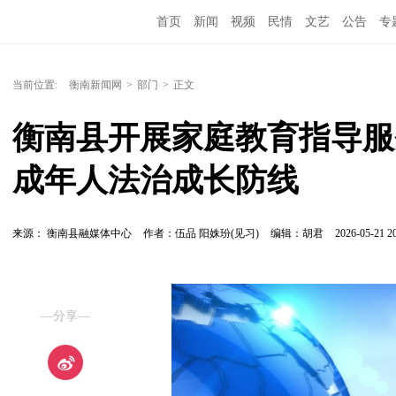
首页
新闻
视频
民情
文艺
公告
专
当前位置:
衡南新闻网
>
部门
>
正文
衡南县开展家庭教育指导服
成年人法治成长防线
来源： 衡南县融媒体中心
作者：伍品 阳姝玢(见习)
编辑：胡君
2026-05-21 20
—分享—