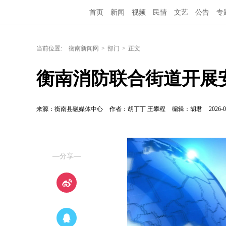
首页
新闻
视频
民情
文艺
公告
专
当前位置:
衡南新闻网
>
部门
>
正文
衡南消防联合街道开展
来源：衡南县融媒体中心
作者：胡丁丁 王攀程
编辑：胡君
2026-0
—分享—