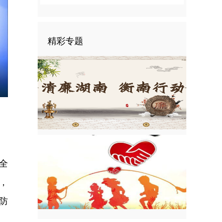
精彩专题
nter
ullscreen
全
，
防