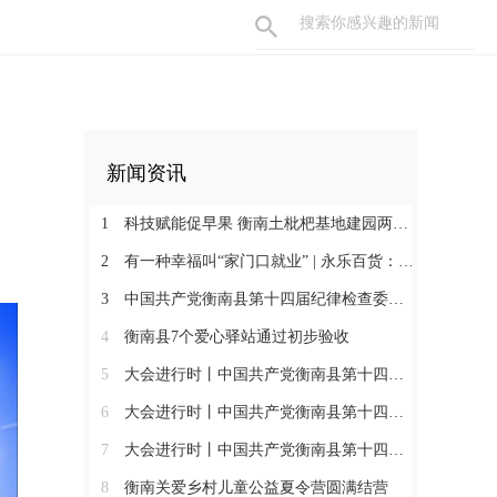
新闻资讯
1
科技赋能促早果 衡南土枇杷基地建园两年见果助振兴
2
有一种幸福叫“家门口就业” | 永乐百货：守护百姓三餐四季 搭建就业暖心平台
3
中国共产党衡南县第十四届纪律检查委员会第一次全体会议召开 肖高德当选县纪委书记
4
衡南县7个爱心驿站通过初步验收
5
大会进行时丨中国共产党衡南县第十四次代表大会第三次大会召开
6
大会进行时丨中国共产党衡南县第十四次代表大会主席团举行第六次会议
7
大会进行时丨中国共产党衡南县第十四次代表大会主席团举行第五次会议
8
衡南关爱乡村儿童公益夏令营圆满结营