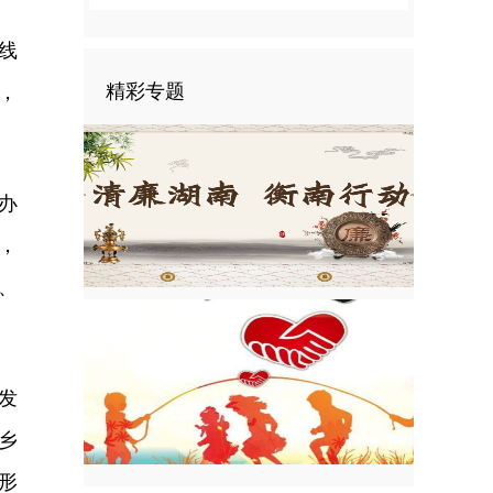
线
精彩专题
，
。
办
，
、
发
乡
形