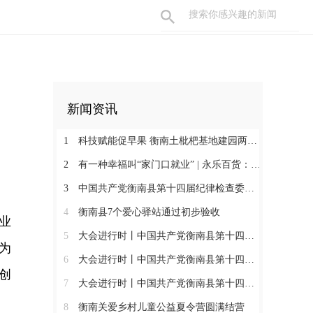
新闻资讯
1
科技赋能促早果 衡南土枇杷基地建园两年见果助振兴
2
有一种幸福叫“家门口就业” | 永乐百货：守护百姓三餐四季 搭建就业暖心平台
3
中国共产党衡南县第十四届纪律检查委员会第一次全体会议召开 肖高德当选县纪委书记
4
衡南县7个爱心驿站通过初步验收
业
5
大会进行时丨中国共产党衡南县第十四次代表大会第三次大会召开
为
6
大会进行时丨中国共产党衡南县第十四次代表大会主席团举行第六次会议
创
7
大会进行时丨中国共产党衡南县第十四次代表大会主席团举行第五次会议
8
衡南关爱乡村儿童公益夏令营圆满结营