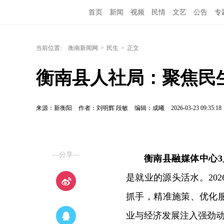
首页
新闻
视频
民情
文艺
公告
专
当前位置:
衡南新闻网
>
民生
>
正文
衡南县人社局：聚焦民
来源：新衡阳
作者：刘明辉 段敏
编辑：成曦
2026-03-23 09:35:18
—分享—
衡南县融媒体中心3
是就业的源头活水。20
抓手，精准施策、优化
业与经济发展注入强劲