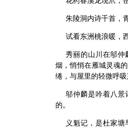
花药春溪龙现爪，
朱陵洞内诗千首，
试看东洲桃浪暖，
秀丽的山川在邬仲
烟，悄悄在雁城灵魂的
绻，与屋里的轻微呼吸
邬仲麟是吟着八景
的。
义魁记，是杜家塘