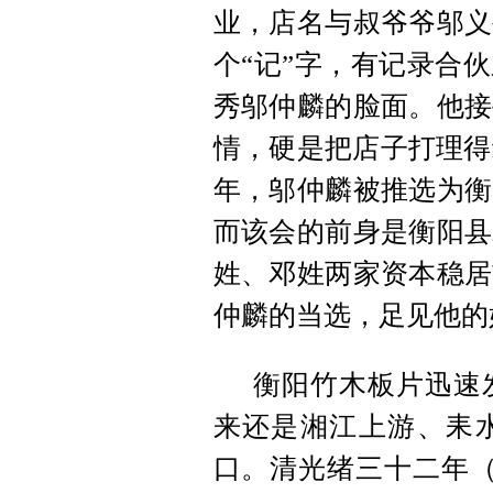
业，店名与叔爷爷邬义
个“记”字，有记录合
秀邬仲麟的脸面。他接
情，硬是把店子打理得
年，邬仲麟被推选为衡
而该会的前身是衡阳县
姓、邓姓两家资本稳居
仲麟的当选，足见他的
衡阳竹木板片迅速
来还是湘江上游、耒
口。清光绪三十二年（