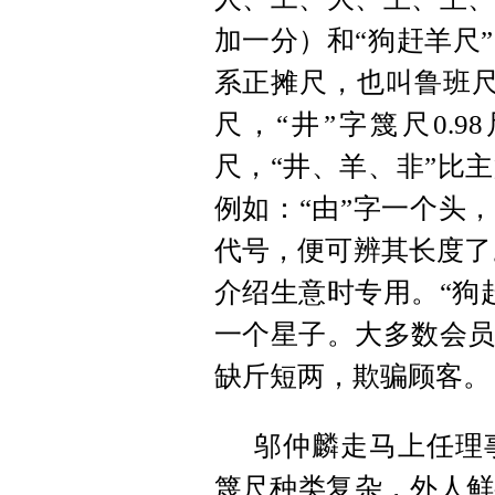
加一分）和“狗赶羊尺
系正摊尺，也叫鲁班尺，
尺，“井”字篾尺0.9
尺，“井、羊、非”比
例如：“由”字一个头，
代号，便可辨其长度了。
介绍生意时专用。“狗
一个星子。大多数会员
缺斤短两，欺骗顾客。
邬仲麟走马上任理
篾尺种类复杂，外人鲜