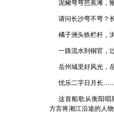
泥鳅弯弯芭蕉滩，
请问长沙弯不弯？
橘子洲头铁栏杆，
一路流水到铜官，
岳州城里好风光，
忧乐二字日月长…
这首船歌从衡阳唱
方言将湘江沿途的人物