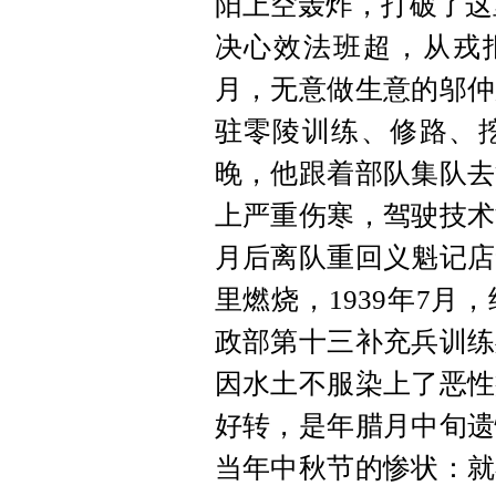
阳上空轰炸，打破了这
决心效法班超，从戎报
月，无意做生意的邬仲
驻零陵训练、修路、
晚，他跟着部队集队去
上严重伤寒，驾驶技术
月后离队重回义魁记店
里燃烧，1939年7
政部第十三补充兵训练
因水土不服染上了恶性
好转，是年腊月中旬遗
当年中秋节的惨状：就