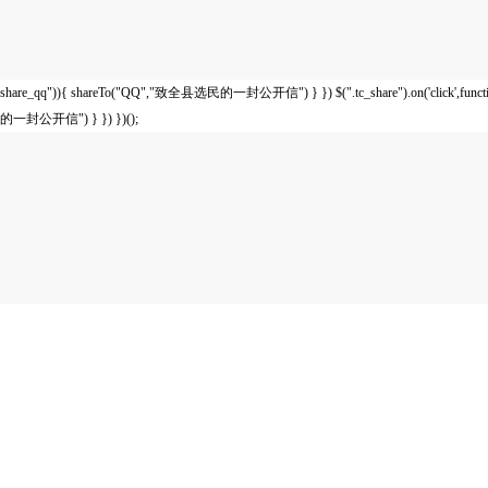
share_qq")){ shareTo("QQ","致全县选民的一封公开信") } }) $(".tc_share").on('click',functi
的一封公开信") } }) })();