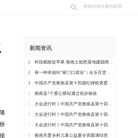
双
新闻资讯
1
科技赋能促早果 衡南土枇杷基地建园两年见果助振兴
2
有一种幸福叫“家门口就业” | 永乐百货：守护百姓三餐四季 搭建就业暖心平台
3
中国共产党衡南县第十四届纪律检查委员会第一次全体会议召开 肖高德当选县纪委书记
4
衡南县7个爱心驿站通过初步验收
5
大会进行时丨中国共产党衡南县第十四次代表大会第三次大会召开
随
6
大会进行时丨中国共产党衡南县第十四次代表大会主席团举行第六次会议
份
7
大会进行时丨中国共产党衡南县第十四次代表大会主席团举行第五次会议
现
8
衡南关爱乡村儿童公益夏令营圆满结营