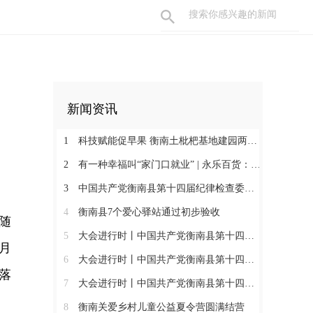
新闻资讯
1
科技赋能促早果 衡南土枇杷基地建园两年见果助振兴
2
有一种幸福叫“家门口就业” | 永乐百货：守护百姓三餐四季 搭建就业暖心平台
3
中国共产党衡南县第十四届纪律检查委员会第一次全体会议召开 肖高德当选县纪委书记
4
衡南县7个爱心驿站通过初步验收
随
5
大会进行时丨中国共产党衡南县第十四次代表大会第三次大会召开
月
6
大会进行时丨中国共产党衡南县第十四次代表大会主席团举行第六次会议
落
7
大会进行时丨中国共产党衡南县第十四次代表大会主席团举行第五次会议
8
衡南关爱乡村儿童公益夏令营圆满结营