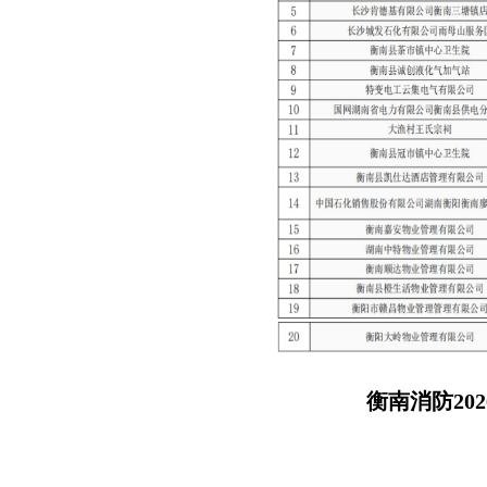
衡南消防
20