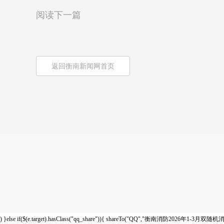
阅读下一篇
返回衡南新闻网首页
) }else if($(e.target).hasClass("qq_share")){ shareTo("QQ","衡南消防2026年1-3