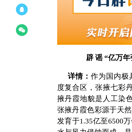
辟 谣
“亿万
详情：
作为国内极
度复合区，张掖七彩丹
掖丹霞地貌是人工染色
张掖丹霞色彩源于天然
发育于1.35亿至65