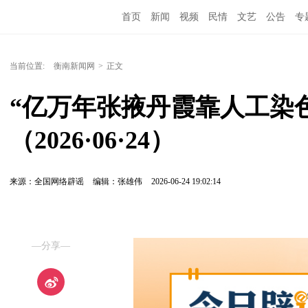
首页
新闻
视频
民情
文艺
公告
专
当前位置:
衡南新闻网
>
正文
“亿万年张掖丹霞靠人工染
（2026·06·24）
来源：全国网络辟谣
编辑：张雄伟
2026-06-24 19:02:14
—分享—